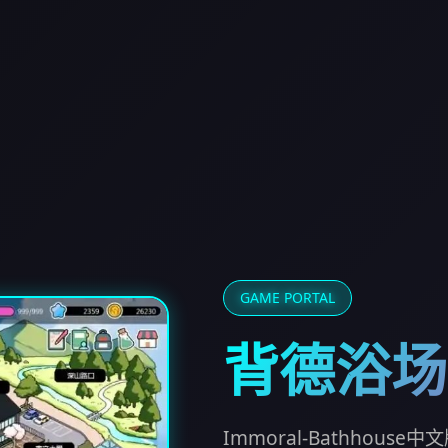
GAME PORTAL
背德浴场
Immoral-Bathhou