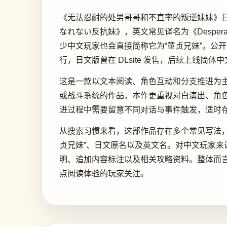
《无法忍耐的处男哥哥和不直率的叛逆妹妹》
なれない反抗妹》，英文常见译名为《Desperate Virgin 
少中文玩家也会直接简称它为“童贞兄妹”。公开资料显示，
行，日文版曾在 DLsite 发售，后续上线简体
这是一款以文本阅读、角色互动和分支推进为主
或战斗系统的作品，本作更重视对白演出、角
进过程中需要留意不同对话与事件触发，适时
从搜索习惯来看，这部作品存在多个常见写法，
贞兄妹”、日文原名以及英文名。对中文玩家来
明、追加内容标注以及相关攻略资料。整体而
点阅读体验的玩家关注。