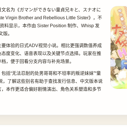
日文名为《ガマンができない童貞兄キと、スナオに
Brother and Rebellious Little Sister》，不
本作由 Sister Position 制作、Whisp 发
中文版。
要体验的日式ADV视觉小说。相比更强调数值养成
色态度变化、语音表现以及关键节点选择。玩家在推
存档，便于回看分支内容与补充场景。
包括“无法忍耐的处男哥哥和不坦率的叛逆妹妹”“童
说，了解这些别名有助于查找发行信息、中文版本说
言，本作更适合偏好剧情演出、角色关系塑造和多节