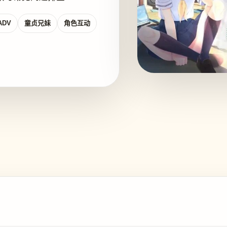
ADV
童贞兄妹
角色互动