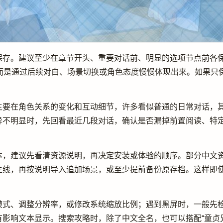
保存。建议至少在章节开头、重要对话前、明显的选项节点前各
，而是通过后续对白、场景切换或角色态度慢慢体现出来。如果只
主要在角色关系的变化和互动细节，许多看似普通的日常对话，
异不明显时，先回看最近几段对话，确认是否漏掉前置阅读、特
议先看清资源说明，再决定安装或体验的顺序。部分中文资源页会用“
主线，再按说明导入追加场景，或至少提前备份原存档。这样即使
模式、调整分辨率，或修改系统缩放比例；遇到黑屏时，一般先
响文本显示。搜索攻略时，除了中文全名，也可以搭配“童贞兄妹”“